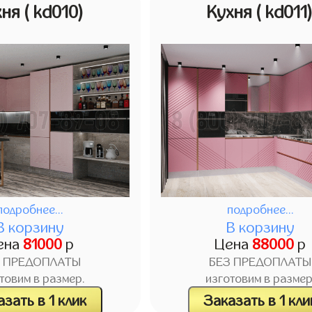
хня
( kd010)
Кухня
( kd011
подробнее...
подробнее...
В корзину
В корзину
ена
81000
р
Цена
88000
р
З ПРЕДОПЛАТЫ
БЕЗ ПРЕДОПЛАТЫ
товим в размер.
изготовим в размер
зать в 1 клик
Заказать в 1 кли