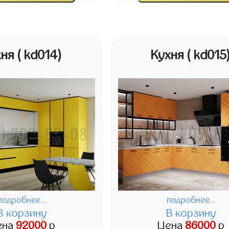
хня
( kd014)
Кухня
( kd015
подробнее...
подробнее...
В корзину
В корзину
ена
92000
р
Цена
86000
р