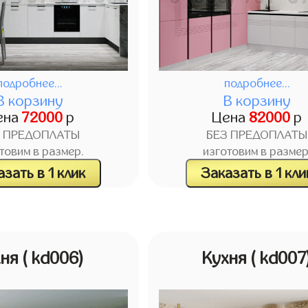
подробнее...
подробнее...
В корзину
В корзину
ена
72000
р
Цена
82000
р
З ПРЕДОПЛАТЫ
БЕЗ ПРЕДОПЛАТЫ
товим в размер.
изготовим в размер
зать в 1 клик
Заказать в 1 кли
хня
( kd006)
Кухня
( kd007