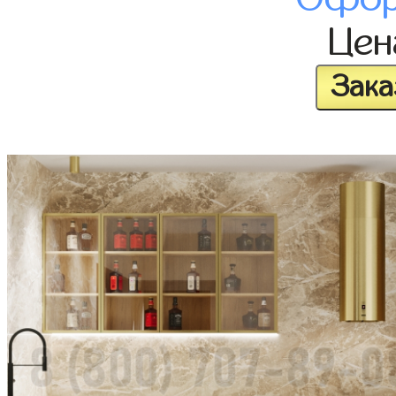
Це
Зака