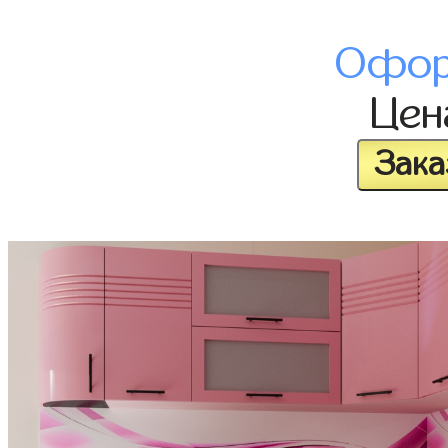
Офор
Це
Зака