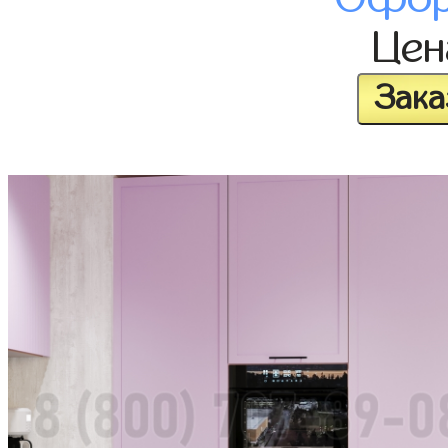
Це
Зака