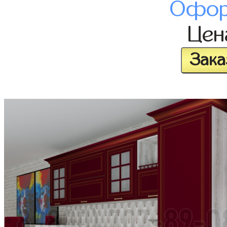
Офор
Це
Зака