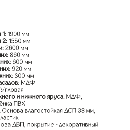
 1
: 1900 мм
и 2
: 1550 мм
и
: 2600 мм
них
: 860 мм
жних
: 600 мм
них
: 920 мм
хних
: 300 мм
асадов
: МДФ
: Угловая
него и нижнего яруса
: МДФ,
ёнка ПВХ
: Основа влагостойкая ДСП 38 мм,
пластик
нова ДВП, покрытие - декоративный