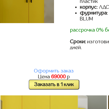
пластик
корпус
: ЛД
фурнитура
BLUM
рассрочка 0% б
Сроки:
изготовим
дней.
Оформить заказ
Цена
69000
р
Заказать в 1 клик