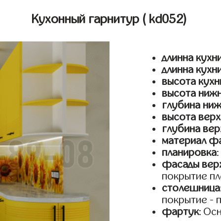
Кухонный гарнитур
( kd052)
длинна кухни
длинна кухн
высота кухн
высота ниж
глубина ни
высота верх
глубина вер
материал ф
планировка
фасады верх
покрытие пл
столешница
покрытие - 
фартук
: Ос