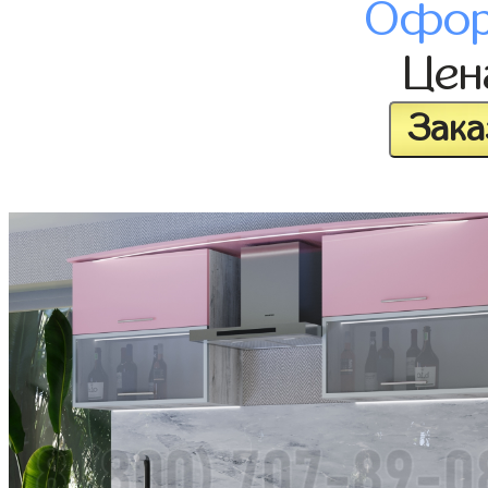
Офор
Це
Зака