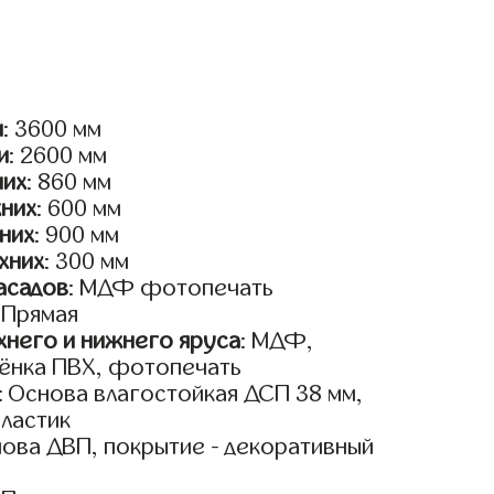
и
: 3600 мм
и
: 2600 мм
них
: 860 мм
жних
: 600 мм
них
: 900 мм
хних
: 300 мм
асадов
: МДФ фотопечать
: Прямая
него и нижнего яруса
: МДФ,
лёнка ПВХ, фотопечать
: Основа влагостойкая ДСП 38 мм,
пластик
нова ДВП, покрытие - декоративный