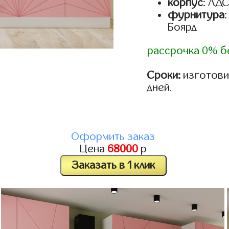
корпус
: ЛД
фурнитура
Боярд
рассрочка 0% б
Сроки:
изготовим
дней.
Оформить заказ
Цена
68000
р
Заказать в 1 клик