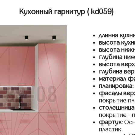
Кухонный гарнитур
( kd059)
длинна кухн
высота кухн
высота ниж
глубина ни
высота верх
глубина вер
материал ф
планировка
фасады верх
покрытие п
столешница
покрытие - 
фартук
: Ос
пластик