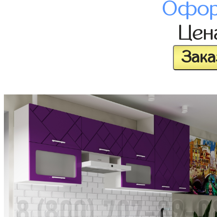
Офор
Це
Зака