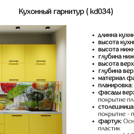
Кухонный гарнитур
( kd034)
длинна кухн
высота кухн
высота ниж
глубина ни
высота верх
глубина вер
материал ф
планировка
фасады верх
покрытие пл
столешница
покрытие - 
фартук
: Ос
пластик