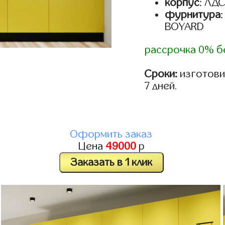
корпус
: ЛД
фурнитура
BOYARD
рассрочка 0% б
Сроки:
изготови
7 дней.
Оформить заказ
Цена
49000
р
Заказать в 1 клик