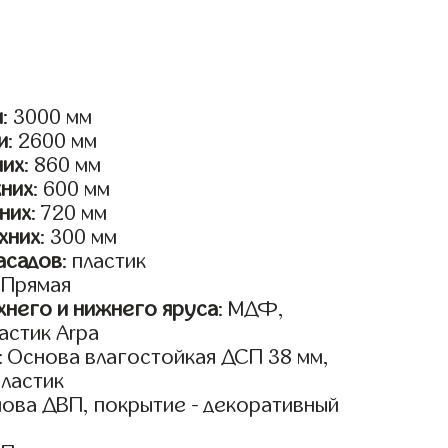
и
: 3000 мм
и
: 2600 мм
них
: 860 мм
жних
: 600 мм
них
: 720 мм
хних
: 300 мм
асадов
: пластик
: Прямая
него и нижнего яруса
: МДФ,
астик Arpa
: Основа влагостойкая ДСП 38 мм,
пластик
нова ДВП, покрытие - декоративный