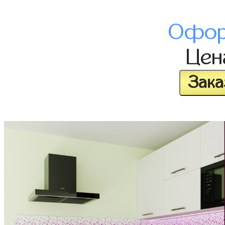
Офор
Це
Зака