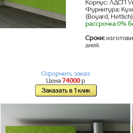
Корпус: ЛДСП У
Фурнитура: Кух
(Boyard, Hettich
рассрочка 0% б
Сроки:
изготовим
дней.
Оформить заказ
Цена
74000
р
Заказать в 1 клик