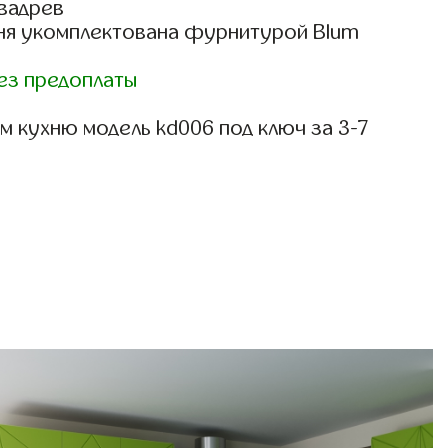
вадрев
ня укомплектована фурнитурой Blum
)
ез предоплаты
 кухню модель kd006 под ключ за 3-7