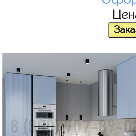
Це
Зака