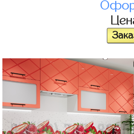
Офор
Це
Зака