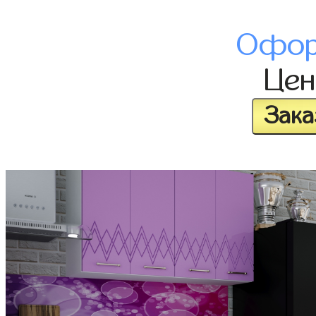
Офор
Це
Зака