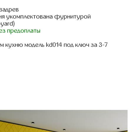
вадрев
ня укомплектована фурнитурой
oyard)
ез предоплаты
 кухню модель kd014 под ключ за 3-7