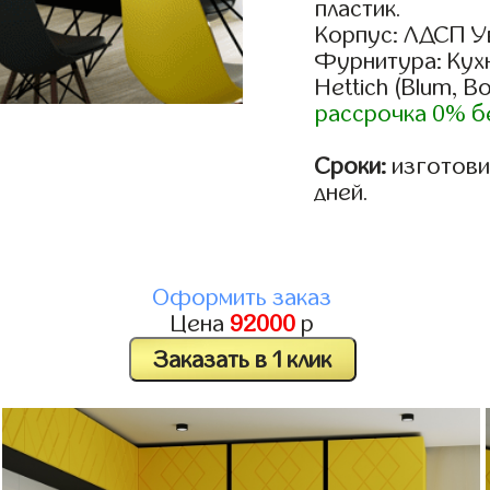
пластик.
Корпус: ЛДСП У
Фурнитура: Кух
Hettich (Blum, B
рассрочка 0% б
Сроки:
изготовим
дней.
Оформить заказ
Цена
92000
р
Заказать в 1 клик