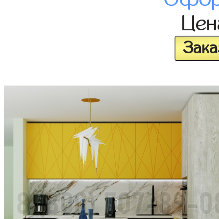
Це
Зака