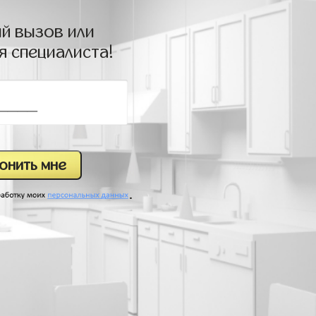
й вызов или
я специалиста!
.