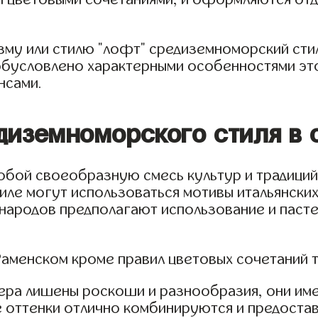
зму или стилю "лофт" средиземноморский сти
обусловлено характерными особенностями это
нсами.
диземноморского стиля в 
обой своеобразную смесь культур и традиций
ле могут использоваться мотивы итальянских,
народов предполагают использование и пастел
 Раменском кроме правил цветовых сочетаний
ьера лишены роскоши и разнообразия, они им
е оттенки отлично комбинируются и предостав