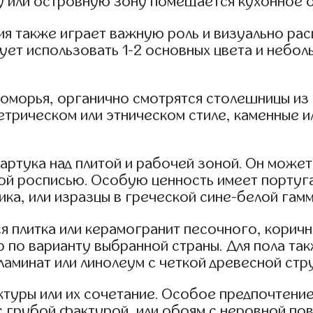
у или островную зону помещается кухонное 
 также играет важную роль и визуально рас
дует использовать 1-2 основных цвета и небо
оморья, органично смотрятся столешницы из 
трическом или этническом стиле, каменные 
артука над плитой и рабочей зоной. Он може
ой росписью. Особую ценность имеет португа
ика, или изразцы в греческой сине-белой гамм
я плитка или керамогранит песочного, коричн
о по варианту выбранной страны. Для пола т
аминат или линолеум с четкой древесной стр
ктуры или их сочетание. Особое предпочтени
с грубой фактурой, или обоям с неровной по