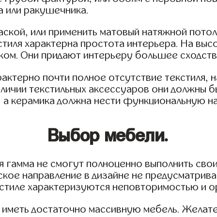
а или ракушечника.
аской, или применить матовый натяжной потол
стиля характерна простота интерьера. На вы
аком. Они придают интерьеру большее сходст
арактерно почти полное отсутствие текстиля,
аличии текстильных аксессуаров они должны 
), а керамика должна нести функциональную н
Выбор мебели.
я гамма не смогут полноценно выполнить свои
кое направление в дизайне не предусматрива
 стиле характеризуются неповторимостью и о
 иметь достаточно массивную мебель. Желате