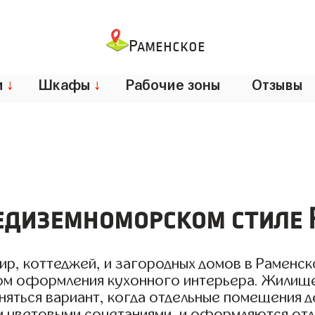
Раменское
и
↓
Шкафы
↓
Рабочие зоны
Отзывы
редиземноморском стиле 
ир, коттеджей, и загородных домов в Раменск
том оформления кухонного интерьера. Жилищ
няться вариант, когда отдельные помещения 
ми цветовыми сочетаниями, и оформляются от