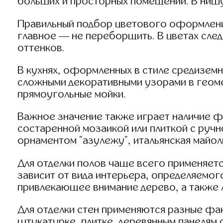
больших и просторных помещений. В ниш
Правильный подбор цветового оформления
главное — не переборщить. В цветах сле
оттенков.
В кухнях, оформленных в стиле средиземн
сложными декоративными узорами в геоме
прямоугольные мойки.
Важное значение также играет наличие ф
состаренной мозаикой или плиткой с ручн
орнаментом "азулежу", итальянская майол
Для отделки полов чаще всего применяетс
зависит от вида интерьера, определяемог
привлекающее внимание дерево, а также л
Для отделки стен применяются разные фа
штукатурке, плитке, деревянным панелям 