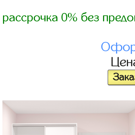
рассрочка 0% без предо
Офор
Це
Зака