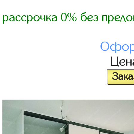
рассрочка 0% без предо
Офор
Це
Зака