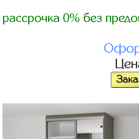
рассрочка 0% без предо
Офор
Це
Зака