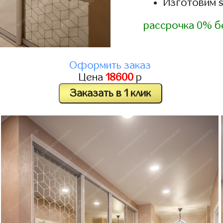
Изготовим 
рассрочка 0% б
Оформить заказ
Цена
18600
р
Заказать в 1 клик