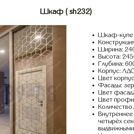
Шкаф
( sh232)
Шкаф-купе 
Конструкция
Ширина: 240
Высота: 245
Глубина: 60
Корпус: ЛДС
Цвет корпус
Фасады: зер
Цвет фасада
Цвет профил
Количество 
Внутреннее 
четырёх сек
выдвижными 