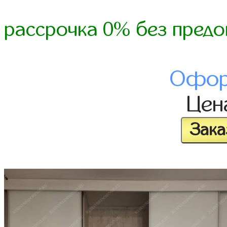
рассрочка 0% без предо
Офор
Це
Зака