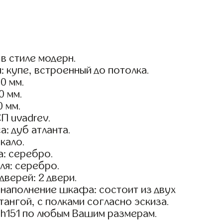
в стиле модерн.
: купе, встроенный до потолка.
0 мм.
0 мм.
0 мм.
П uvadrev.
а: дуб атланта.
кало.
: серебро.
ля: серебро.
дверей: 2 двери.
наполнение шкафа: состоит из двух
тангой, с полками согласно эскиза.
h151 по любым Вашим размерам.