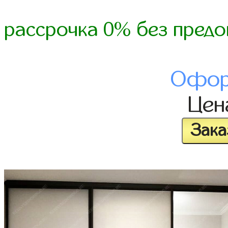
рассрочка 0% без предо
Офор
Це
Зака