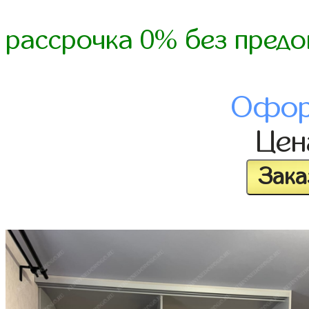
рассрочка 0% без предо
Офор
Це
Зака