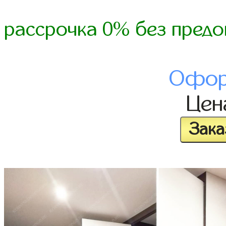
рассрочка 0% без предо
Офор
Це
Зака