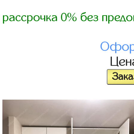
рассрочка 0% без предо
Офор
Це
Зака