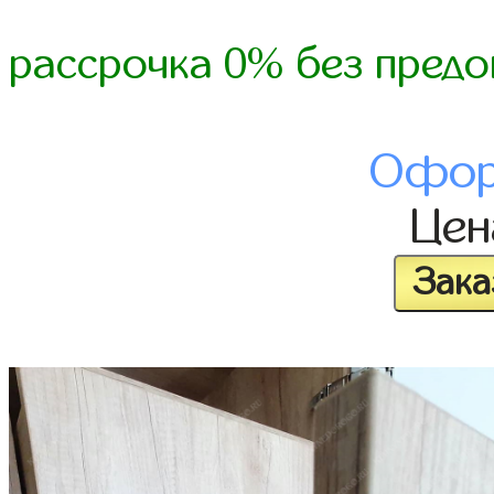
рассрочка 0% без предо
Офор
Це
Зака