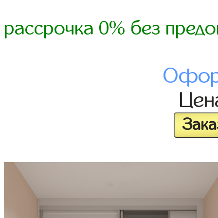
рассрочка 0% без предо
Офор
Це
Зака