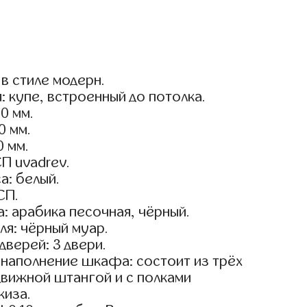
в стиле модерн.
: купе, встроенный до потолка.
0 мм.
0 мм.
0 мм.
П uvadrev.
а: белый.
СП.
: арабика песочная, чёрный.
я: чёрный муар.
дверей: 3 двери.
наполнение шкафа: состоит из трёх
движной штангой и с полками
киза.