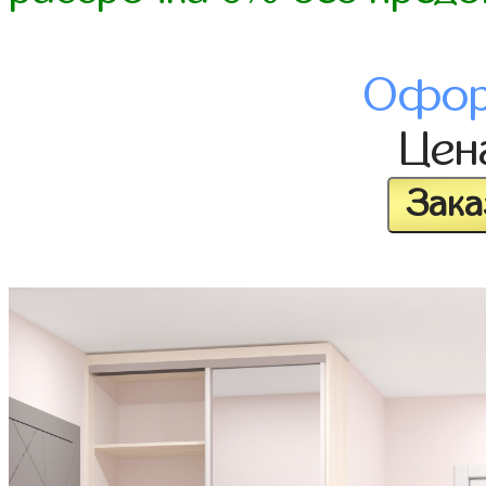
Офор
Це
Зака