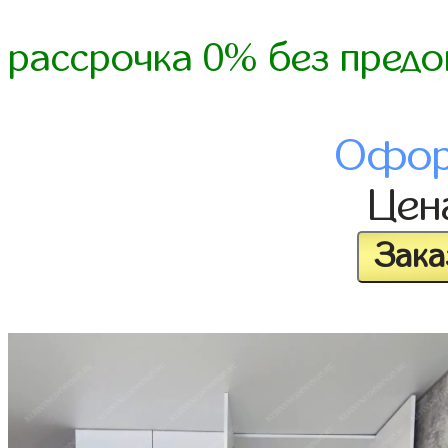
рассрочка 0% без предо
Офор
Це
Зака