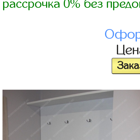
рассрочка 0% без предо
Офор
Це
Зака