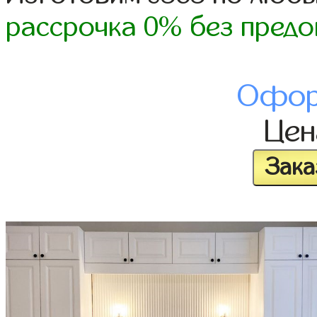
рассрочка 0% без предо
Офор
Це
Зака