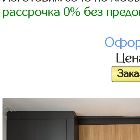
рассрочка 0% без предо
Офор
Це
Зака