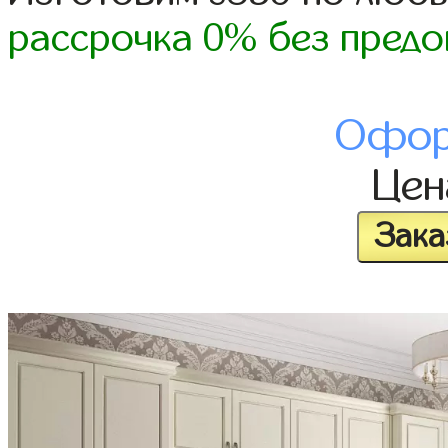
рассрочка 0% без предо
Офор
Це
Зака