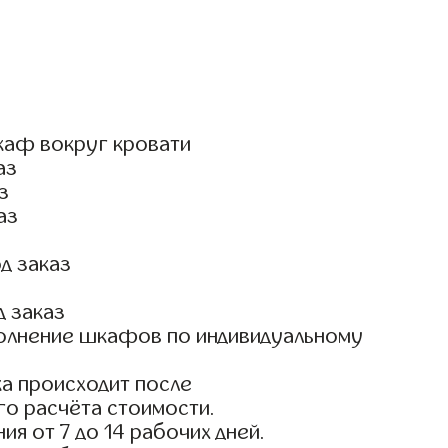
каф вокруг кровати
аз
з
аз
д заказ
д заказ
олнение шкафов по индивидуальному
а происходит после
го расчёта стоимости.
ия от 7 до 14 рабочих дней.