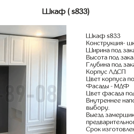
Шкаф
( s833)
Шкаф s833
Конструкция- ш
Ширина под зак
Высота под зака
Глубина под зак
Корпус ЛДСП
Цвет корпуса по
Фасады - МДФ
Цвет фасада по
Внутреннее нап
выбору.
Выезд замерщик
предварительно
Срок изготовлен