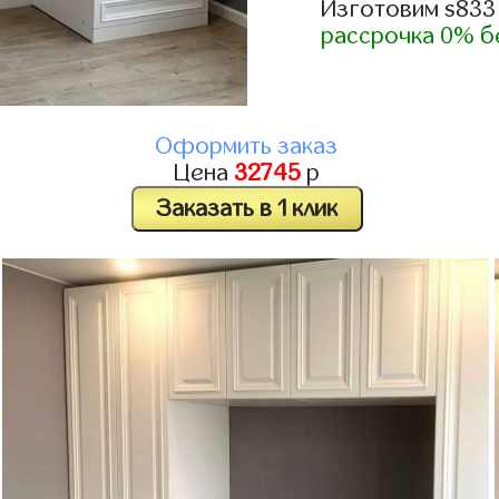
Изготовим s833
рассрочка 0% б
Оформить заказ
Цена
32745
р
Заказать в 1 клик