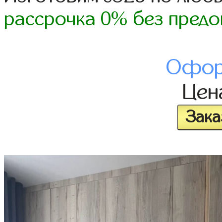
рассрочка 0% без предо
Офор
Це
Зака