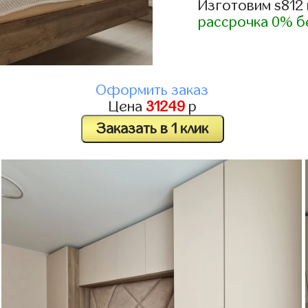
Изготовим s812
рассрочка 0% б
Оформить заказ
Цена
31249
р
Заказать в 1 клик