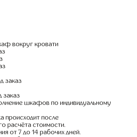
каф вокруг кровати
аз
з
аз
д заказ
д заказ
олнение шкафов по индивидуальному
а происходит после
го расчёта стоимости.
ия от 7 до 14 рабочих дней.