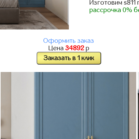
Изготовим s811
рассрочка 0% б
Оформить заказ
Цена
34892
р
Заказать в 1 клик