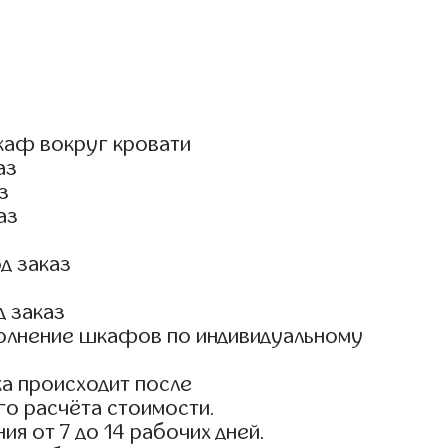
каф вокруг кровати
аз
з
аз
д заказ
д заказ
олнение шкафов по индивидуальному
а происходит после
го расчёта стоимости.
ия от 7 до 14 рабочих дней.