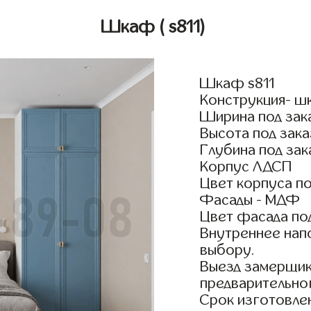
Шкаф
( s811)
Шкаф s811
Конструкция- ш
Ширина под зак
Высота под зака
Глубина под зак
Корпус ЛДСП
Цвет корпуса по
Фасады - МДФ
Цвет фасада по
Внутреннее нап
выбору.
Выезд замерщик
предварительно
Срок изготовлен