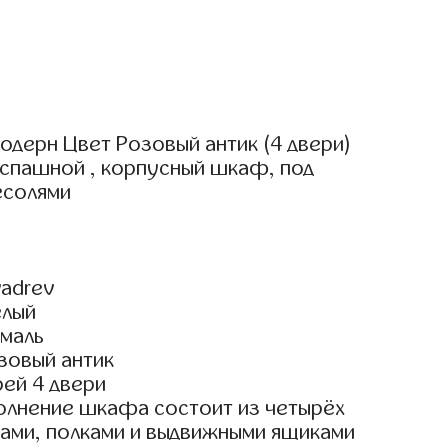
одерн Цвет Розовый антик (4 двери)
аспашной , корпусный шкаф, под
есолями
adrev
елый
маль
зовый антик
ей 4 двери
олнение шкафа состоит из четырёх
гами, полками и выдвижными ящиками