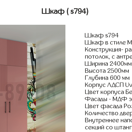
Шкаф
( s794)
Шкаф s794
Шкаф в стиле М
Конструкция- р
потолок, с антр
Ширина 2400мм
Высота 2500мм
Глубина 600 мм
Корпус ЛДСП Uv
Цвет корпуса Б
Фасады - МДФ э
Цвет фасада Ро
Количество двер
Внутреннее нап
секций со штан