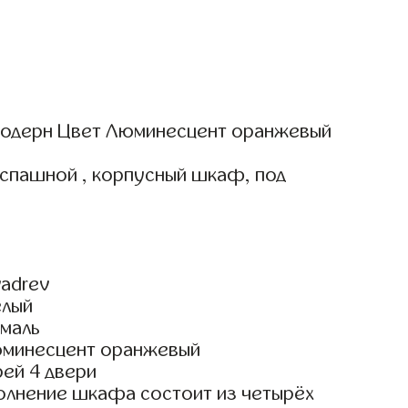
одерн Цвет Люминесцент оранжевый
аспашной , корпусный шкаф, под
adrev
елый
маль
юминесцент оранжевый
ей 4 двери
олнение шкафа состоит из четырёх