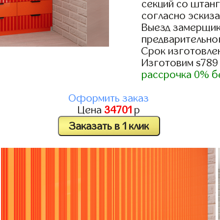
секций со штан
согласно эскиза
Выезд замерщик
предварительно
Срок изготовлен
Изготовим s789
рассрочка 0% б
Оформить заказ
Цена
34701
р
Заказать в 1 клик