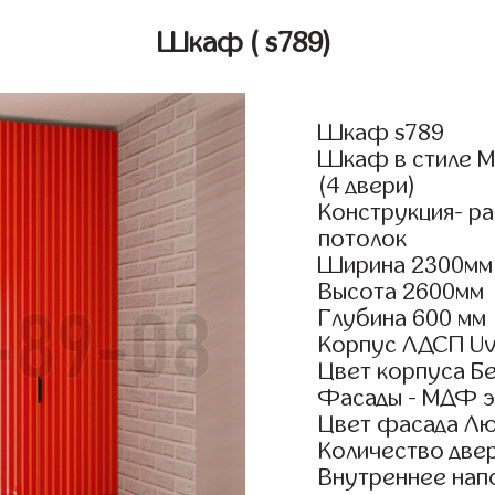
Шкаф
( s789)
Шкаф s789
Шкаф в стиле М
(4 двери)
Конструкция- р
потолок
Ширина 2300мм
Высота 2600мм
Глубина 600 мм
Корпус ЛДСП Uv
Цвет корпуса Б
Фасады - МДФ э
Цвет фасада Л
Количество двер
Внутреннее нап