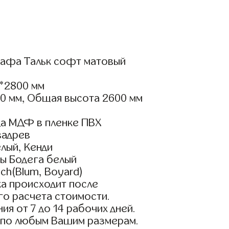
афа Тальк софт матовый
*2800 мм
00 мм, Общая высота 2600 мм
а МДФ в пленке ПВХ
вадрев
лый, Кенди
ы Бодега белый
ch(Blum, Boyard)
а происходит после
го расчета стоимости.
ия от 7 до 14 рабочих дней.
 по любым Вашим размерам.