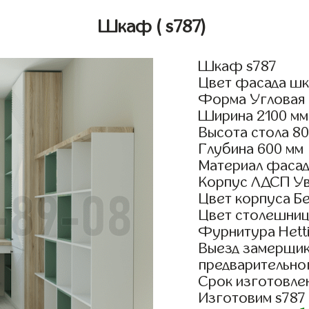
Шкаф
( s787)
Шкаф s787
Цвет фасада шк
Форма Угловая
Ширина 2100 мм
Высота стола 8
Глубина 600 мм
Материал фасад
Корпус ЛДСП У
Цвет корпуса Бе
Цвет столешниц
Фурнитура Hetti
Выезд замерщик
предварительно
Срок изготовлен
Изготовим s787