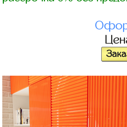
Офор
Це
Зака