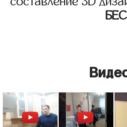
составление 3D диза
БЕ
Видео