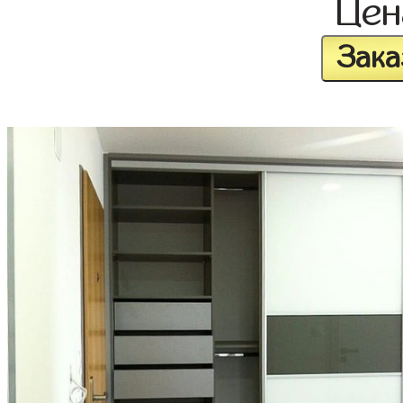
Це
Зака