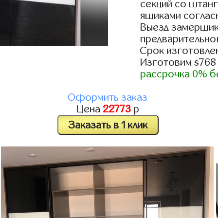
секций со штанг
ящиками согласн
Выезд замерщик
предварительно
Срок изготовлен
Изготовим s768
рассрочка 0% б
Оформить заказ
Цена
22773
р
Заказать в 1 клик