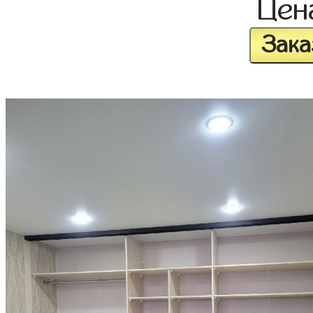
Це
Зака