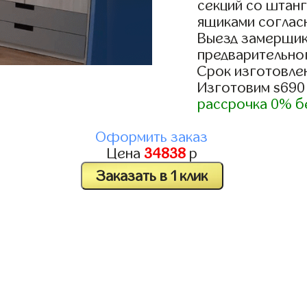
секций со штанг
ящиками согласн
Выезд замерщик
предварительно
Срок изготовлен
Изготовим s690
рассрочка 0% б
Оформить заказ
Цена
34838
р
Заказать в 1 клик