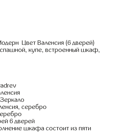
одерн Цвет Валенсия (6 дверей)
аспашной, купе, встроенный шкаф,
adrev
аленсия
 Зеркало
ленсия, серебро
Серебро
ей 6 дверей
олнение шкафа состоит из пяти