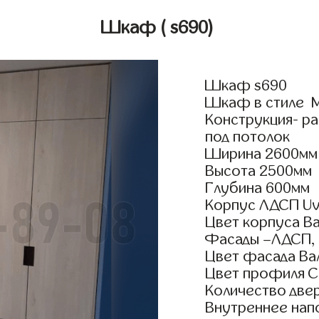
Шкаф
( s690)
Шкаф s690
Шкаф в стиле М
Конструкция- р
под потолок
Ширина 2600мм
Высота 2500мм
Глубина 600мм
Корпус ЛДСП Uv
Цвет корпуса В
Фасады –ЛДСП,
Цвет фасада Ва
Цвет профиля 
Количество двер
Внутреннее нап