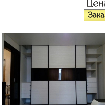
Це
Зака