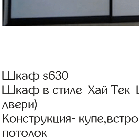
Шкаф s630
Шкаф в стиле Хай Тек Ц
двери)
Конструкция- купе,встр
потолок